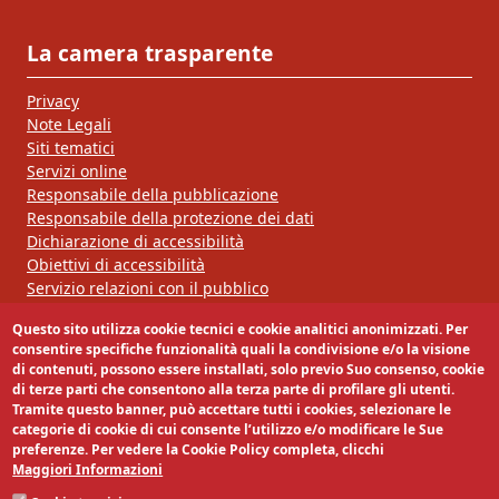
La camera trasparente
Privacy
Note Legali
Siti tematici
Servizi online
Responsabile della pubblicazione
Responsabile della protezione dei dati
Dichiarazione di accessibilità
Obiettivi di accessibilità
Servizio relazioni con il pubblico
Questo sito utilizza cookie tecnici e cookie analitici anonimizzati. Per
Segui la nostra pagina:
consentire specifiche funzionalità quali la condivisione e/o la visione
di contenuti, possono essere installati, solo previo Suo consenso, cookie
di terze parti che consentono alla terza parte di profilare gli utenti.
Tramite questo banner, può accettare tutti i cookies, selezionare le
categorie di cookie di cui consente l’utilizzo e/o modificare le Sue
preferenze. Per vedere la Cookie Policy completa, clicchi
Maggiori Informazioni