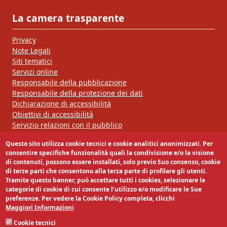
La camera trasparente
Privacy
Note Legali
Siti tematici
Servizi online
Responsabile della pubblicazione
Responsabile della protezione dei dati
Dichiarazione di accessibilità
Obiettivi di accessibilità
Servizio relazioni con il pubblico
Questo sito utilizza cookie tecnici e cookie analitici anonimizzati. Per
Segui la nostra pagina:
consentire specifiche funzionalità quali la condivisione e/o la visione
di contenuti, possono essere installati, solo previo Suo consenso, cookie
di terze parti che consentono alla terza parte di profilare gli utenti.
Tramite questo banner, può accettare tutti i cookies, selezionare le
categorie di cookie di cui consente l’utilizzo e/o modificare le Sue
preferenze. Per vedere la Cookie Policy completa, clicchi
Maggiori Informazioni
Cookie tecnici