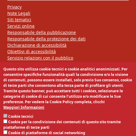
Privacy
Note Legali
Siti tematici
Servizi online
Responsabile della pubblicazione
Responsabile della protezione dei dati
Dichiarazione di accessibilità
Obiettivi di accessibilità
Servizio relazioni con il pubblico
Questo sito utilizza cookie tecnici e cookie analitici anonimizzati. Per
Segui la nostra pagina:
consentire specifiche funzionalità quali la condivisione e/o la visione
di contenuti, possono essere installati, solo previo Suo consenso, cookie
di terze parti che consentono alla terza parte di profilare gli utenti.
Tramite questo banner, può accettare tutti i cookies, selezionare le
categorie di cookie di cui consente l’utilizzo e/o modificare le Sue
preferenze. Per vedere la Cookie Policy completa, clicchi
Maggiori Informazioni
Cookie tecnici
Cookie per la condivisione dei contenuti di questo sito tramite
piattaforme di terze parti
Cookie di piattaforme di social networking