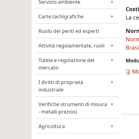
Servizio ambiente
Cost
Carte tachigrafiche
La ce
Nor
Ruolo dei periti ed esperti
Norm
Attività regolamentate, ruoli
Brasi
Tutela e regolazione del
Modu
mercato
Mo
I diritti di proprietà
industriale
Verifiche strumenti di misura
- metalli preziosi
Agricoltura