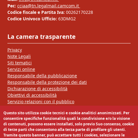
Pec:
cciaa@tn.legalmail.camcom.it
Codice fiscale e Partita Iva:
00262170228
Codice Univoco Ufficio:
63DMG2
La camera trasparente
Privacy
Note Legali
Siti tematici
Servizi online
Responsabile della pubblicazione
Responsabile della protezione dei dati
Dichiarazione di accessibilità
Obiettivi di accessibilità
Servizio relazioni con il pubblico
Questo sito utilizza cookie tecnici e cookie analitici anonimizzati. Per
Segui la nostra pagina:
consentire specifiche funzionalità quali la condivisione e/o la visione
di contenuti, possono essere installati, solo previo Suo consenso, cookie
di terze parti che consentono alla terza parte di profilare gli utenti.
Tramite questo banner, può accettare tutti i cookies, selezionare le