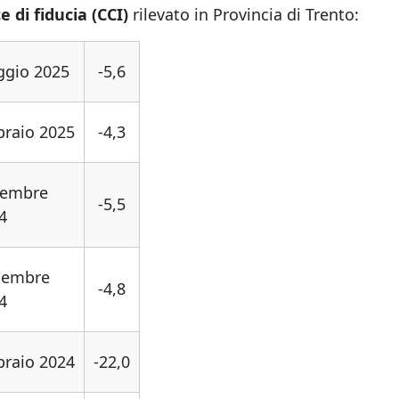
e di fiducia (CCI)
rilevato in Provincia di Trento:
gio 2025
-5,6
braio 2025
-4,3
vembre
-5,5
4
tembre
-4,8
4
braio 2024
-22,0