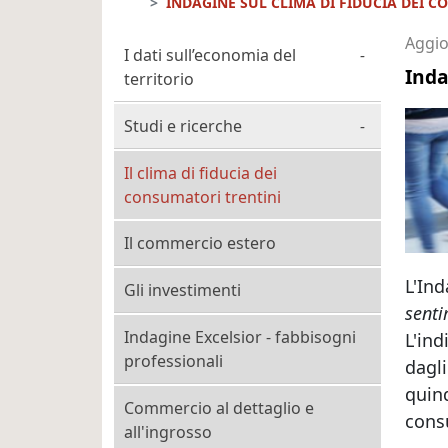
INDAGINE SUL CLIMA DI FIDUCIA DEI 
Cittadino Professionista 
Aggio
I dati sull’economia del
Inda
territorio
Studi e ricerche
Il clima di fiducia dei
consumatori trentini
Il commercio estero
L'Ind
Gli investimenti
sent
Indagine Excelsior - fabbisogni
L'in
professionali
dagl
quin
Commercio al dettaglio e
cons
all'ingrosso