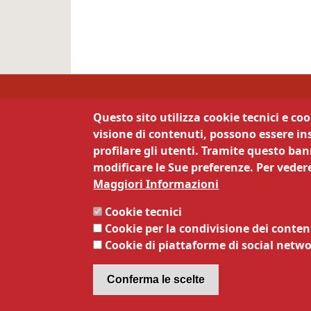
Camera di Commercio 
Questo sito utilizza cookie tecnici e co
visione di contenuti, possono essere ins
Contatti
La 
profilare gli utenti. Tramite questo bann
modificare le Sue preferenze. Per vedere
Via Calepina 13 - 38122 Trento
Priva
Maggiori Informazioni
Note 
Tel:
0461887111
Siti t
Cookie tecnici
Mail:
info@tn.camcom.it
Servi
Cookie per la condivisione dei conten
Pec:
cciaa@tn.legalmail.camcom.it
Respo
Cookie di piattaforme di social netw
Codice fiscale e Partita Iva:
Respo
00262170228
dati
Codice Univoco Ufficio:
63DMG2
Dichi
Conferma le scelte
Obiett
Servi