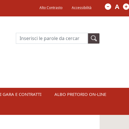
Menù in alto a destra
A
Alto Contrasto
Accessibilità
Cerca
I GARA E CONTRATTI
ALBO PRETORIO ON-LINE