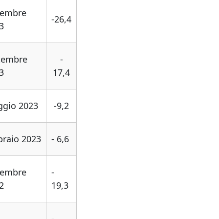
vembre
-26,4
3
tembre
-
3
17,4
gio 2023
-9,2
braio 2023
- 6,6
vembre
-
2
19,3
-