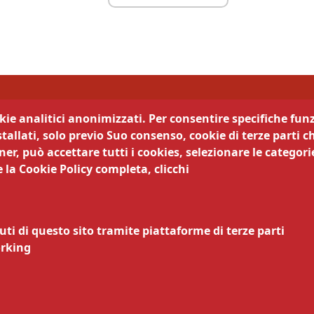
di Trento
okie analitici anonimizzati. Per consentire specifiche funz
tallati, solo previo Suo consenso, cookie di terze parti c
camera trasparente
Segui la nostra pagina:
er, può accettare tutti i cookies, selezionare le categorie
 la Cookie Policy completa, clicchi
cy
Legali
ematici
zi online
uti di questo sito tramite piattaforme di terze parti
nsabile della pubblicazione
orking
nsabile della protezione dei
arazione di accessibilità
ivi di accessibilità
zio relazioni con il pubblico