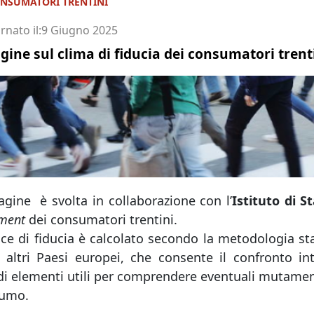
CONSUMATORI TRENTINI
Imprenditore
rnato il
9 Giugno 2025
gine sul clima di fiducia dei consumatori trent
agine è svolta in collaborazione con l’
Istituto di S
iment
dei consumatori trentini.
dice di fiducia è calcolato secondo la metodologia s
i altri Paesi europei, che consente il confronto int
di elementi utili per comprendere eventuali mutament
umo.