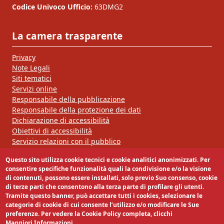
Codice Univoco Ufficio:
63DMG2
La camera trasparente
Privacy
Note Legali
Siti tematici
Servizi online
Responsabile della pubblicazione
Responsabile della protezione dei dati
Dichiarazione di accessibilità
Obiettivi di accessibilità
Servizio relazioni con il pubblico
Questo sito utilizza cookie tecnici e cookie analitici anonimizzati. Per
Segui la nostra pagina:
consentire specifiche funzionalità quali la condivisione e/o la visione
di contenuti, possono essere installati, solo previo Suo consenso, cookie
di terze parti che consentono alla terza parte di profilare gli utenti.
Tramite questo banner, può accettare tutti i cookies, selezionare le
categorie di cookie di cui consente l’utilizzo e/o modificare le Sue
preferenze. Per vedere la Cookie Policy completa, clicchi
Maggiori Informazioni