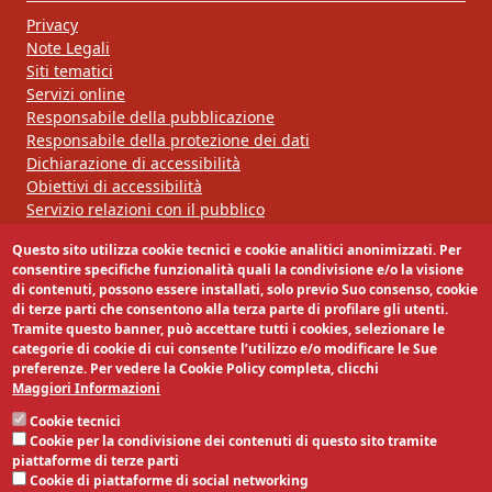
Privacy
Note Legali
Siti tematici
Servizi online
Responsabile della pubblicazione
Responsabile della protezione dei dati
Dichiarazione di accessibilità
Obiettivi di accessibilità
Servizio relazioni con il pubblico
Questo sito utilizza cookie tecnici e cookie analitici anonimizzati. Per
Segui la nostra pagina:
consentire specifiche funzionalità quali la condivisione e/o la visione
di contenuti, possono essere installati, solo previo Suo consenso, cookie
di terze parti che consentono alla terza parte di profilare gli utenti.
Tramite questo banner, può accettare tutti i cookies, selezionare le
categorie di cookie di cui consente l’utilizzo e/o modificare le Sue
preferenze. Per vedere la Cookie Policy completa, clicchi
Maggiori Informazioni
Cookie tecnici
Cookie per la condivisione dei contenuti di questo sito tramite
piattaforme di terze parti
Cookie di piattaforme di social networking