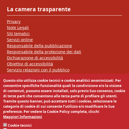
La camera trasparente
Privacy
Note Legali
Siti tematici
Servizi online
Responsabile della pubblicazione
Responsabile della protezione dei dati
Dichiarazione di accessibilità
Obiettivi di accessibilità
Servizio relazioni con il pubblico
Questo sito utilizza cookie tecnici e cookie analitici anonimizzati. Per
Segui la nostra pagina:
consentire specifiche funzionalità quali la condivisione e/o la visione
di contenuti, possono essere installati, solo previo Suo consenso, cookie
di terze parti che consentono alla terza parte di profilare gli utenti.
Tramite questo banner, può accettare tutti i cookies, selezionare le
categorie di cookie di cui consente l’utilizzo e/o modificare le Sue
preferenze. Per vedere la Cookie Policy completa, clicchi
Maggiori Informazioni
Cookie tecnici