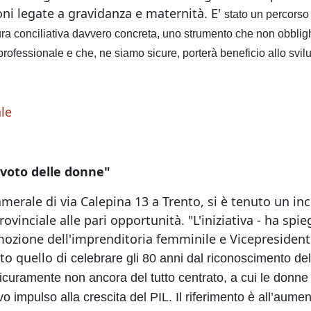
oni legate a gravidanza e maternità. E'
stato un percors
sura conciliativa davvero concreta, uno strumento che non obblig
a professionale e che, ne siamo sicure, porterà beneficio allo sv
le
 voto delle donne"
merale di via Calepina 13 a Trento, si è tenuto un i
inciale alle pari opportunità. "L'iniziativa - ha spi
ozione dell'imprenditoria femminile e Vicepresiden
ato quello di
celebrare gli 80 anni dal riconoscimento del d
, sicuramente non ancora del tutto centrato, a cui le donn
vo impulso alla crescita del PIL. Il riferimento è all’aum