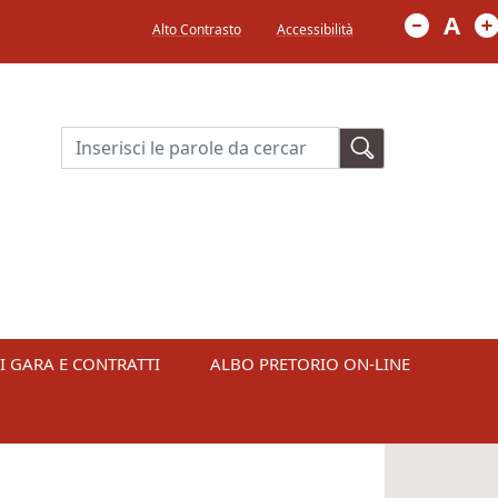
Menù in alto a destra
A
Alto Contrasto
Accessibilità
Cerca
I GARA E CONTRATTI
ALBO PRETORIO ON-LINE