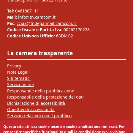
Tel:
0461887111
Mail:
info@tn.camcom.it
Pec:
cciaa@tn.legalmail.camcom.it
Codice fiscale e Partita Iva:
00262170228
Codice Univoco Ufficio:
63DMG2
La camera trasparente
Privacy
Note Legali
Siti tematici
Servizi online
Responsabile della pubblicazione
Responsabile della protezione dei dati
Dichiarazione di accessibilità
Obiettivi di accessibilità
Servizio relazioni con il pubblico
Questo sito utilizza cookie tecnici e cookie analitici anonimizzati. Per
Segui la nostra pagina:
consentire specifiche funzionalità quali la condivisione e/o la visione