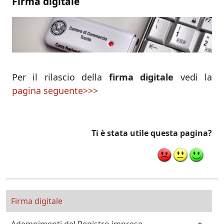
Firma digitale
Per il rilascio della
firma digitale
vedi la
pagina seguente>>>
Ti è stata utile questa pagina?
Cittadino Professionista Imprenditore
Firma digitale