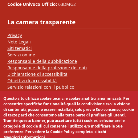
Codice Univoco Ufficio:
63DMG2
La camera trasparente
Privacy
Note Legali
Siti tematici
Servizi online
Responsabile della pubblicazione
Responsabile della protezione dei dati
Dichiarazione di accessibilità
Obiettivi di accessibilità
Servizio relazioni con il pubblico
Questo sito utilizza cookie tecnici e cookie analitici anonimizzati. Per
Segui la nostra pagina:
consentire specifiche funzionalità quali la condivisione e/o la visione
di contenuti, possono essere installati, solo previo Suo consenso, cookie
di terze parti che consentono alla terza parte di profilare gli utenti.
Tramite questo banner, può accettare tutti i cookies, selezionare le
categorie di cookie di cui consente l’utilizzo e/o modificare le Sue
preferenze. Per vedere la Cookie Policy completa, clicchi
Maggiori Informazioni