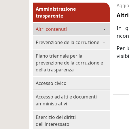
Menu principale MAIN
Aggio
Amministrazione
Altr
trasparente
In q
Altri contenuti
ricon
Prevenzione della corruzione
Per l
visib
Piano triennale per la
prevenzione della corruzione e
della trasparenza
Accesso civico
Accesso ad atti e documenti
amministrativi
Esercizio dei diritti
dell'interessato