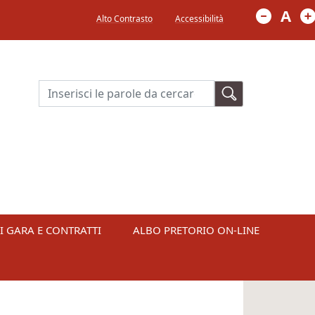
Menù in alto a destra
A
Alto Contrasto
Accessibilità
Cerca
I GARA E CONTRATTI
ALBO PRETORIO ON-LINE