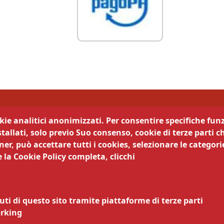
di Trento
okie analitici anonimizzati. Per consentire specifiche funz
tallati, solo previo Suo consenso, cookie di terze parti c
camera trasparente
Segui la nostra pagina:
er, può accettare tutti i cookies, selezionare le categorie
 la Cookie Policy completa, clicchi
cy
Legali
ematici
zi online
uti di questo sito tramite piattaforme di terze parti
nsabile della pubblicazione
orking
nsabile della protezione dei