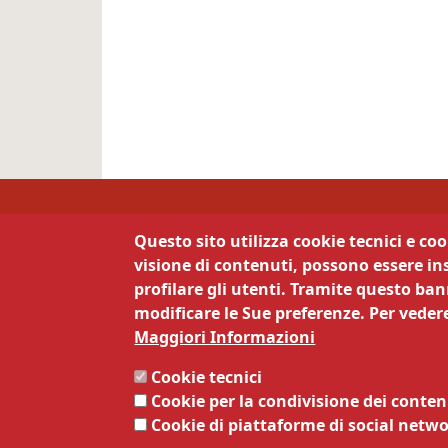
Camera di Commercio 
Questo sito utilizza cookie tecnici e co
visione di contenuti, possono essere ins
Contatti
La 
profilare gli utenti. Tramite questo bann
modificare le Sue preferenze. Per vedere
Via Calepina 13 - 38122 Trento
Priva
Maggiori Informazioni
Note 
Tel:
0461887111
Siti t
Cookie tecnici
Mail:
info@tn.camcom.it
Servi
Cookie per la condivisione dei conten
Pec:
cciaa@tn.legalmail.camcom.it
Respo
Cookie di piattaforme di social netw
Codice fiscale e Partita Iva:
Respo