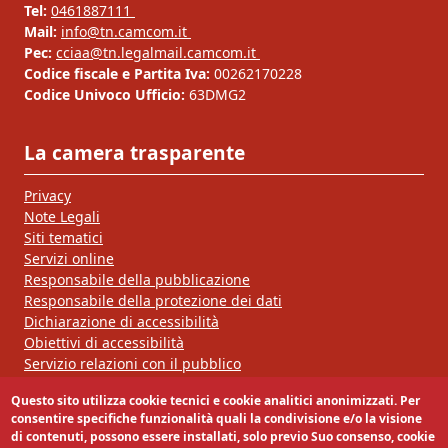
Tel:
0461887111
Mail:
info@tn.camcom.it
Pec:
cciaa@tn.legalmail.camcom.it
Codice fiscale e Partita Iva:
00262170228
Codice Univoco Ufficio:
63DMG2
La camera trasparente
Privacy
Note Legali
Siti tematici
Servizi online
Responsabile della pubblicazione
Responsabile della protezione dei dati
Dichiarazione di accessibilità
Obiettivi di accessibilità
Servizio relazioni con il pubblico
Questo sito utilizza cookie tecnici e cookie analitici anonimizzati. Per
Segui la nostra pagina:
consentire specifiche funzionalità quali la condivisione e/o la visione
di contenuti, possono essere installati, solo previo Suo consenso, cookie