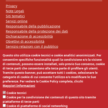
Privacy
Note Legali
Siti tematici
Servizi online
Responsabile della pubblicazione
Responsabile della protezione dei dati
Dichiarazione di accessibilità
Obiettivi di accessibilità
Servizio relazioni con il pubblico
Questo sito utilizza cookie tecnici e cookie analitici anonimizzati. Per
Segui la nostra pagina:
consentire specifiche funzionalità quali la condivisione e/o la visione
di contenuti, possono essere installati, solo previo Suo consenso, cookie
di terze parti che consentono alla terza parte di profilare gli utenti.
Tramite questo banner, può accettare tutti i cookies, selezionare le
categorie di cookie di cui consente l’utilizzo e/o modificare le Sue
preferenze. Per vedere la Cookie Policy completa, clicchi
Maggiori Informazioni
Cookie tecnici
Cookie per la condivisione dei contenuti di questo sito tramite
piattaforme di terze parti
Cookie di piattaforme di social networking