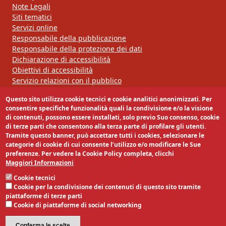
Note Legali
Siti tematici
Servizi online
Responsabile della pubblicazione
Responsabile della protezione dei dati
Dichiarazione di accessibilità
Obiettivi di accessibilità
Servizio relazioni con il pubblico
Questo sito utilizza cookie tecnici e cookie analitici anonimizzati. Per
Segui la nostra pagina:
consentire specifiche funzionalità quali la condivisione e/o la visione
di contenuti, possono essere installati, solo previo Suo consenso, cookie
di terze parti che consentono alla terza parte di profilare gli utenti.
Tramite questo banner, può accettare tutti i cookies, selezionare le
categorie di cookie di cui consente l’utilizzo e/o modificare le Sue
preferenze. Per vedere la Cookie Policy completa, clicchi
Maggiori Informazioni
Cookie tecnici
Cookie per la condivisione dei contenuti di questo sito tramite
piattaforme di terze parti
Cookie di piattaforme di social networking
Conferma le scelte