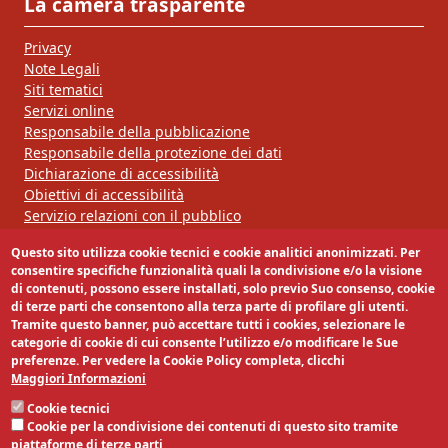
La camera trasparente
Privacy
Note Legali
Siti tematici
Servizi online
Responsabile della pubblicazione
Responsabile della protezione dei dati
Dichiarazione di accessibilità
Obiettivi di accessibilità
Servizio relazioni con il pubblico
Questo sito utilizza cookie tecnici e cookie analitici anonimizzati. Per
Segui la nostra pagina:
consentire specifiche funzionalità quali la condivisione e/o la visione
di contenuti, possono essere installati, solo previo Suo consenso, cookie
di terze parti che consentono alla terza parte di profilare gli utenti.
Tramite questo banner, può accettare tutti i cookies, selezionare le
categorie di cookie di cui consente l’utilizzo e/o modificare le Sue
preferenze. Per vedere la Cookie Policy completa, clicchi
Maggiori Informazioni
Cookie tecnici
Cookie per la condivisione dei contenuti di questo sito tramite
piattaforme di terze parti