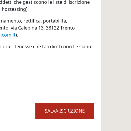
detti che gestiscono le liste di iscrizione
i hostessing).
rnamento, rettifica, portabilità,
ento, via Calepina 13, 38122 Trento
mcom.it
).
alora ritenesse che tali diritti non Le siano
SALVA ISCRIZIONE