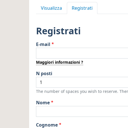
Schede primarie
Visualizza
Registrati
Registrati
E-mail
Maggiori informazioni ?
N posti
The number of spaces you wish to reserve. Ther
Nome
Cognome