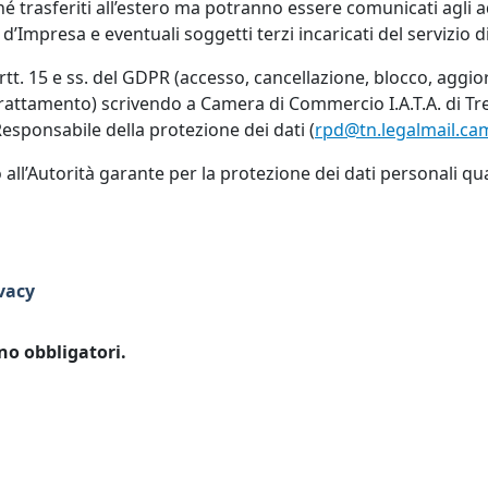
né trasferiti all’estero ma potranno essere comunicati agli ad
d’Impresa e eventuali soggetti terzi incaricati del servizio d
i artt. 15 e ss. del GDPR (accesso, cancellazione, blocco, aggio
 trattamento) scrivendo a Camera di Commercio I.A.T.A. di Tr
Responsabile della protezione dei dati (
rpd@tn.legalmail.ca
mo all’Autorità garante per la protezione dei dati personali qu
vacy
no obbligatori.