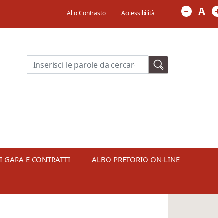
Menù in alto a destra
A
Alto Contrasto
Accessibilità
Cerca
I GARA E CONTRATTI
ALBO PRETORIO ON-LINE