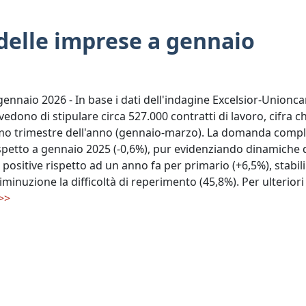
o delle imprese a gennaio
ennaio 2026 - In base i dati dell'indagine Excelsior-Union
vedono di stipulare circa 527.000 contratti di lavoro, cifra c
imo trimestre dell'anno (gennaio-marzo). La domanda comple
ispetto a gennaio 2025 (-0,6%), pur evidenziando dinamiche d
positive rispetto ad un anno fa per primario (+6,5%), stabili i
diminuzione la difficoltà di reperimento (45,8%). Per ulterior
>>