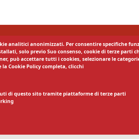
di Trento
okie analitici anonimizzati. Per consentire specifiche funz
tallati, solo previo Suo consenso, cookie di terze parti c
camera trasparente
Segui la nostra pagina:
er, può accettare tutti i cookies, selezionare le categorie
 la Cookie Policy completa, clicchi
cy
Legali
ematici
zi online
uti di questo sito tramite piattaforme di terze parti
nsabile della pubblicazione
orking
nsabile della protezione dei
arazione di accessibilità
ivi di accessibilità
zio relazioni con il pubblico