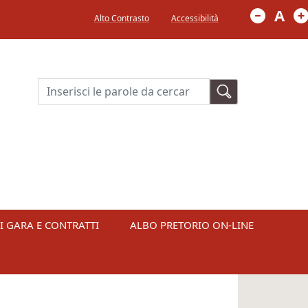
Menù in alto a destra
A
Alto Contrasto
Accessibilità
Cerca
I GARA E CONTRATTI
ALBO PRETORIO ON-LINE