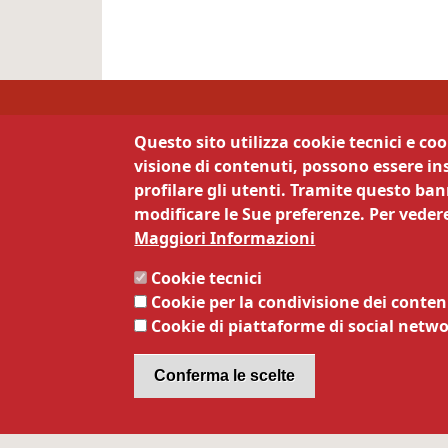
Camera di Commercio 
Questo sito utilizza cookie tecnici e co
visione di contenuti, possono essere ins
Contatti
La 
profilare gli utenti. Tramite questo bann
modificare le Sue preferenze. Per vedere
Via Calepina 13 - 38122 Trento
Priva
Maggiori Informazioni
Note 
Tel:
0461887111
Siti t
Cookie tecnici
Mail:
info@tn.camcom.it
Servi
Cookie per la condivisione dei conten
Pec:
cciaa@tn.legalmail.camcom.it
Respo
Cookie di piattaforme di social netw
Codice fiscale e Partita Iva:
Respo
00262170228
dati
Codice Univoco Ufficio:
63DMG2
Dichi
Conferma le scelte
Obiett
Servi