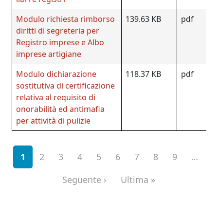
Modulo richiesta rimborso
139.63 KB
pdf
diritti di segreteria per
Registro imprese e Albo
imprese artigiane
Modulo dichiarazione
118.37 KB
pdf
sostitutiva di certificazione
relativa al requisito di
onorabilità ed antimafia
per attività di pulizie
Paginazione
1
2
3
4
5
6
7
8
9
…
Pagina successiva
Ultima pagina
Seguente ›
Ultima »