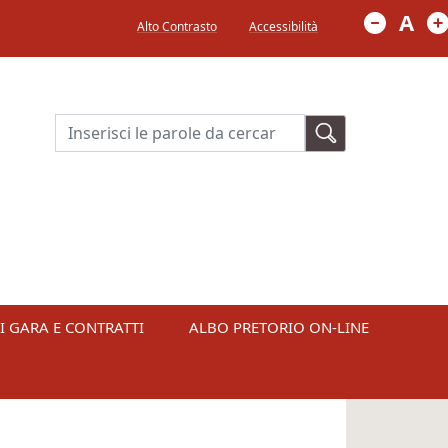
Menù in alto a destra
A
Alto Contrasto
Accessibilità
Cerca
I GARA E CONTRATTI
ALBO PRETORIO ON-LINE