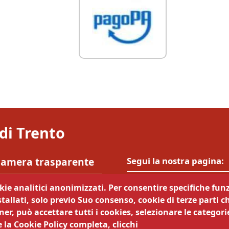
di Trento
camera trasparente
Segui la nostra pagina:
cy
okie analitici anonimizzati. Per consentire specifiche funz
Legali
tallati, solo previo Suo consenso, cookie di terze parti c
ematici
er, può accettare tutti i cookies, selezionare le categorie
zi online
 la Cookie Policy completa, clicchi
nsabile della pubblicazione