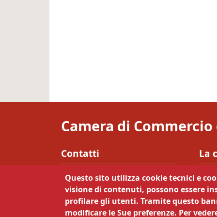
Camera di Commercio 
Contatti
La 
Via Calepina 13 - 38122 Trento
Priva
Questo sito utilizza cookie tecnici e co
Note 
visione di contenuti, possono essere ins
Tel:
0461887111
Siti t
profilare gli utenti. Tramite questo bann
Mail:
info@tn.camcom.it
Servi
modificare le Sue preferenze. Per vedere
Pec:
cciaa@tn.legalmail.camcom.it
Respo