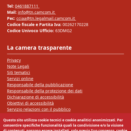
Tel:
0461887111
Mail:
info@tn.camcom.it
Pec:
cciaa@tn.legalmail.camcom.it
Codice fiscale e Partita Iva:
00262170228
Codice Univoco Ufficio:
63DMG2
La camera trasparente
Privacy
Note Legali
Siti tematici
Servizi online
Responsabile della pubblicazione
Responsabile della protezione dei dati
Dichiarazione di accessibilità
Obiettivi di accessibilità
Servizio relazioni con il pubblico
Questo sito utilizza cookie tecnici e cookie analitici anonimizzati. Per
Segui la nostra pagina:
consentire specifiche funzionalità quali la condivisione e/o la visione
di contenuti, possono essere installati, solo previo Suo consenso, cookie