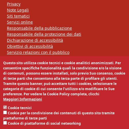
Privacy
Note Legali
Siti tematici
Servizi online
Responsabile della pubblicazione
Responsabile della protezione dei dati
Dichiarazione di accessibilità
Obiettivi di accessibilità
Servizio relazioni con il pubblico
Questo sito utilizza cookie tecnici e cookie analitici anonimizzati. Per
Segui la nostra pagina:
consentire specifiche funzionalità quali la condivisione e/o la visione
di contenuti, possono essere installati, solo previo Suo consenso, cookie
di terze parti che consentono alla terza parte di profilare gli utenti.
Tramite questo banner, può accettare tutti i cookies, selezionare le
categorie di cookie di cui consente l’utilizzo e/o modificare le Sue
preferenze. Per vedere la Cookie Policy completa, clicchi
Maggiori Informazioni
Cookie tecnici
Cookie per la condivisione dei contenuti di questo sito tramite
piattaforme di terze parti
Cookie di piattaforme di social networking