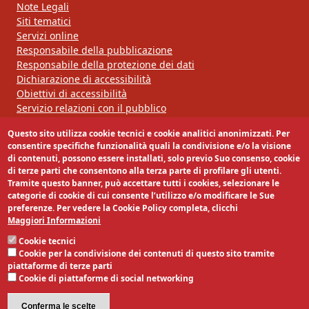
Note Legali
Siti tematici
Servizi online
Responsabile della pubblicazione
Responsabile della protezione dei dati
Dichiarazione di accessibilità
Obiettivi di accessibilità
Servizio relazioni con il pubblico
Questo sito utilizza cookie tecnici e cookie analitici anonimizzati. Per
Segui la nostra pagina:
consentire specifiche funzionalità quali la condivisione e/o la visione
di contenuti, possono essere installati, solo previo Suo consenso, cookie
di terze parti che consentono alla terza parte di profilare gli utenti.
Tramite questo banner, può accettare tutti i cookies, selezionare le
categorie di cookie di cui consente l’utilizzo e/o modificare le Sue
preferenze. Per vedere la Cookie Policy completa, clicchi
Maggiori Informazioni
Cookie tecnici
Cookie per la condivisione dei contenuti di questo sito tramite
piattaforme di terze parti
Cookie di piattaforme di social networking
Conferma le scelte